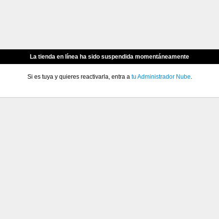
La tienda en línea ha sido suspendida momentáneamente
Si es tuya y quieres reactivarla, entra a
tu Administrador Nube
.